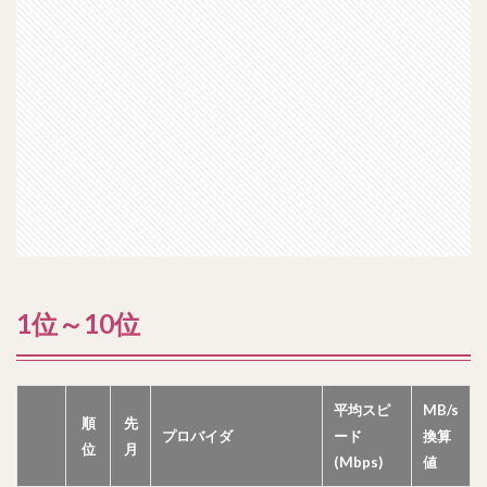
1位～10位
平均スピ
MB/s
順
先
プロバイダ
ード
換算
位
月
(Mbps)
値