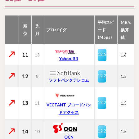
平均スピ
MB/s
順
先
プロバイダ
ード
換算
位
月
(Mbps)
値
11
12.5
13
1.6
Yahoo!BB
12
12.2
8
1.5
ソフトバンクテレコム
13
12.2
11
1.5
VECTANT ブロードバン
ドアクセス
14
12.2
10
1.5
OCN