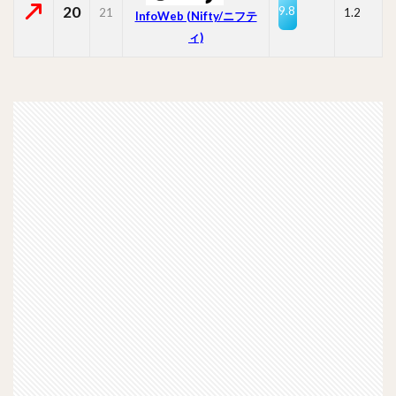
20
9.8
21
1.2
InfoWeb (Nifty/ニフテ
ィ)