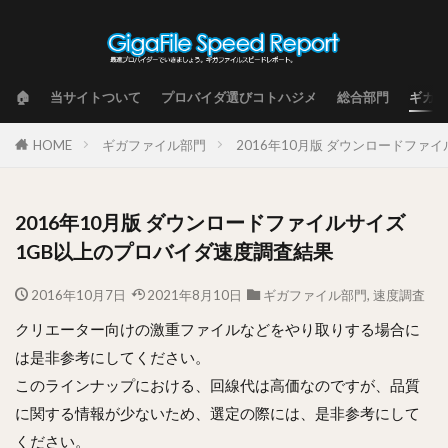
🏠
当サイトついて
プロバイダ選びコトハジメ
総合部門
ギガフ
HOME
ギガファイル部門
2016年10月版 ダウンロードファ
2016年10月版 ダウンロードファイルサイズ
1GB以上のプロバイダ速度調査結果
2016年10月7日
2021年8月10日
ギガファイル部門
,
速度調査
クリエーター向けの激重ファイルなどをやり取りする場合に
は是非参考にしてください。
このラインナップにおける、回線代は高価なのですが、品質
に関する情報が少ないため、選定の際には、是非参考にして
ください。