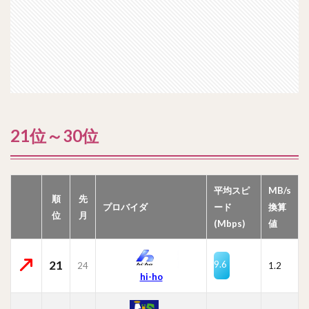
21位～30位
平均スピ
MB/s
順
先
プロバイダ
ード
換算
位
月
(Mbps)
値
21
9.6
24
1.2
hi-ho