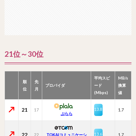
21位～30位
平均スピ
MB/s
順
先
プロバイダ
ード
換算
位
月
(Mbps)
値
21
13.8
17
1.7
ぷらら
22
13.6
22
TOKAIコミュニケーシ
1.7