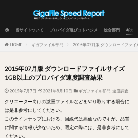
🏠
当サイトついて
プロバイダ選びコトハジメ
総合部門
ギガフ
HOME
ギガファイル部門
2015年07月版 ダウンロードファ
2015年07月版 ダウンロードファイルサイズ
1GB以上のプロバイダ速度調査結果
2015年7月7日
2021年8月10日
ギガファイル部門
,
速度調査
クリエーター向けの激重ファイルなどをやり取りする場合に
は是非参考にしてください。
このラインナップにおける、回線代は高価なのですが、品質
に関する情報が少ないため、選定の際には、是非参考にして
ください。