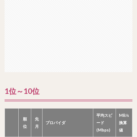
1位～10位
平均スピ
MB/s
順
先
プロバイダ
ード
換算
位
月
(Mbps)
値