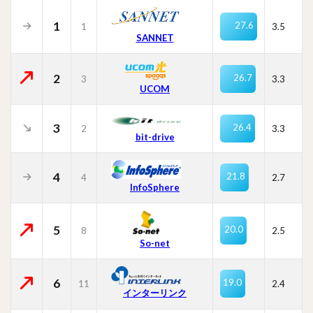
1
27.6
1
3.5
SANNET
2
26.7
3
3.3
UCOM
3
26.4
2
3.3
bit-drive
4
21.8
4
2.7
InfoSphere
5
20.0
8
2.5
So-net
6
19.0
11
2.4
インターリンク