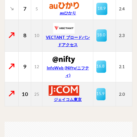
7
18.9
5
2.4
auひかり
8
18.0
10
2.3
VECTANT ブロードバン
ドアクセス
9
16.8
12
2.1
InfoWeb (Nifty/ニフテ
ィ)
10
15.9
25
2.0
ジェイコム東京