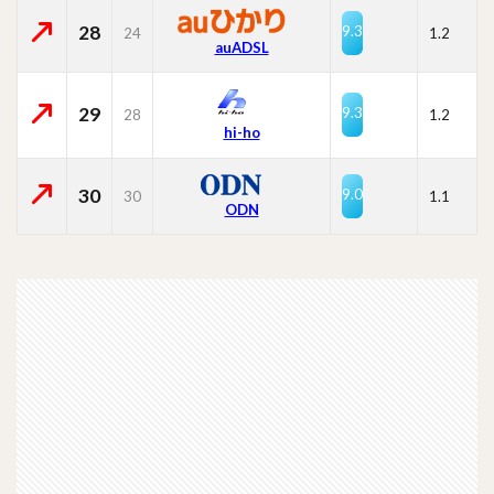
28
9.3
24
1.2
auADSL
29
9.3
28
1.2
hi-ho
30
9.0
30
1.1
ODN