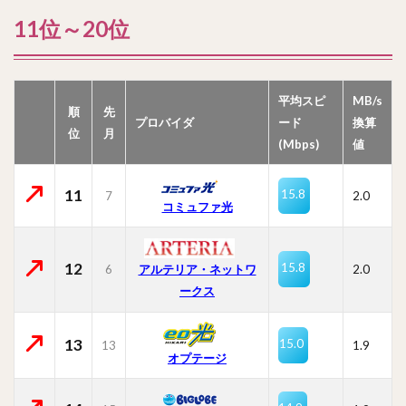
11位～20位
平均スピ
MB/s
順
先
プロバイダ
ード
換算
位
月
(Mbps)
値
11
15.8
7
2.0
コミュファ光
12
15.8
6
2.0
アルテリア・ネットワ
ークス
13
15.0
13
1.9
オプテージ