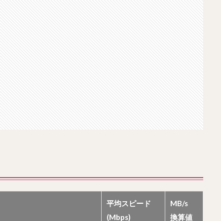
平均スピード
MB/s
(Mbps)
換算値