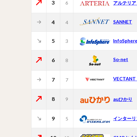
3
6
アルテリア
4
SANNET
4
5
InfoSpher
3
So-net
6
8
VECTAN
7
7
8
9
auひかり
9
インターリ
5