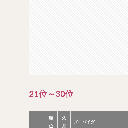
21位～30位
順
先
プロバイダ
位
月