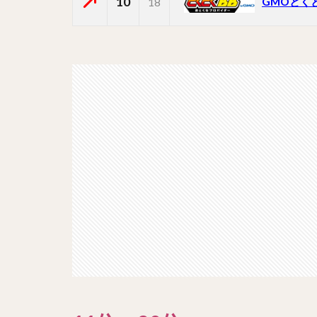
10
GMOとく
18