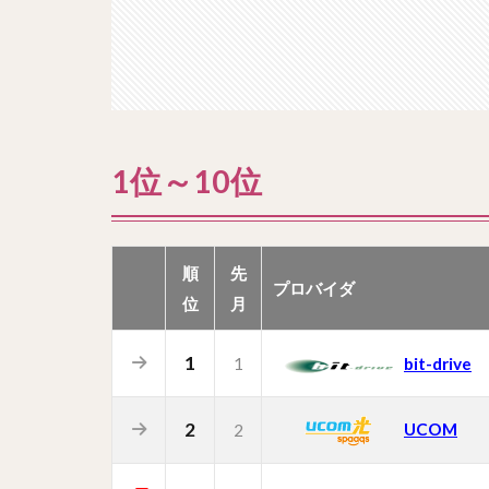
1位～10位
順
先
プロバイダ
位
月
1
1
bit-drive
2
UCOM
2