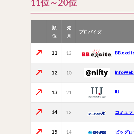
11位～20位
順
先
プロバイダ
位
月
11
BB.excit
13
12
InfoWeb
10
IIJ
13
21
14
12
コミュフ
15
14
ビッグロ