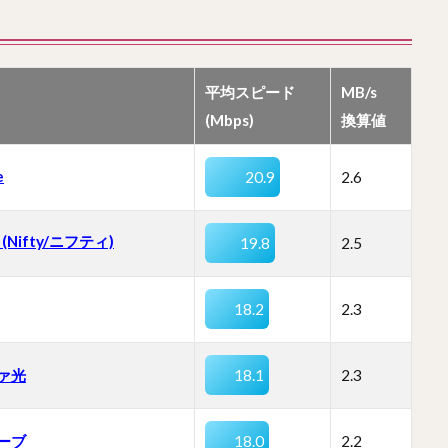
平均スピード
MB/s
(Mbps)
換算値
e
20.9
2.6
 (Nifty/ニフティ)
19.8
2.5
18.2
2.3
ァ光
18.1
2.3
ーブ
18.0
2.2