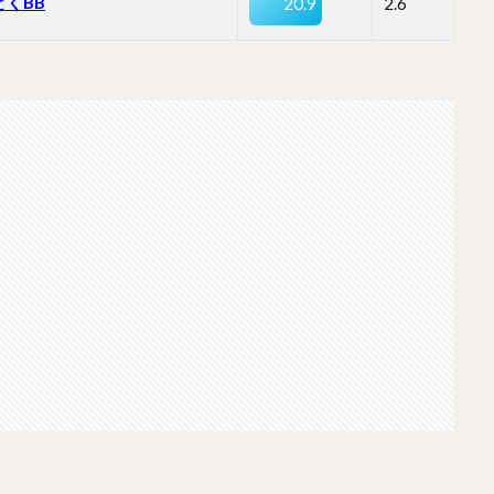
とくBB
20.9
2.6