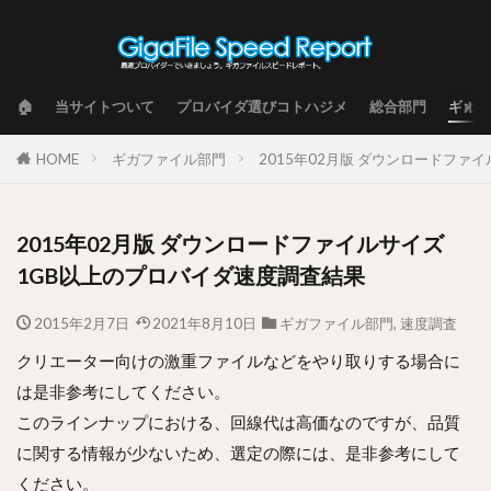
🏠
当サイトついて
プロバイダ選びコトハジメ
総合部門
ギガフ
HOME
ギガファイル部門
2015年02月版 ダウンロードファ
2015年02月版 ダウンロードファイルサイズ
1GB以上のプロバイダ速度調査結果
2015年2月7日
2021年8月10日
ギガファイル部門
,
速度調査
クリエーター向けの激重ファイルなどをやり取りする場合に
は是非参考にしてください。
このラインナップにおける、回線代は高価なのですが、品質
に関する情報が少ないため、選定の際には、是非参考にして
ください。