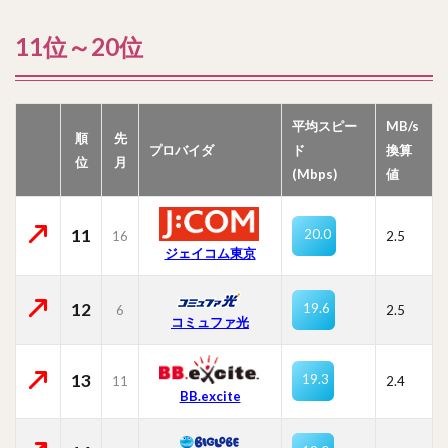
11位～20位
平均スピー
MB/s
順
先
プロバイダ
ド
換算
位
月
(Mbps)
値
11
20.0
16
2.5
ジェイコム東京
12
19.6
6
2.5
コミュファ光
13
19.3
11
2.4
BB.excite