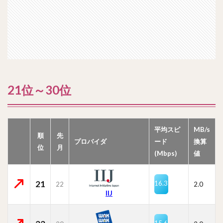
21位～30位
平均スピ
MB/s
順
先
プロバイダ
ード
換算
位
月
(Mbps)
値
21
16.3
22
2.0
IIJ
15.6