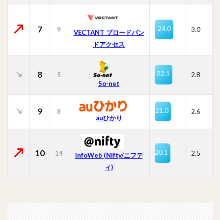
7
24.0
9
3.0
VECTANT ブロードバン
ドアクセス
8
22.1
5
2.8
So-net
9
21.0
8
2.6
auひかり
10
20.1
14
2.5
InfoWeb (Nifty/ニフテ
ィ)