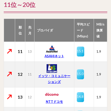
11位～20位
平均スピ
MB/s
順
先
プロバイダ
ード
換算
位
月
(Mbps)
値
11
15.1
13
1.9
ASAHIネット
12
15.0
11
1.9
イッツ・コミュニケー
ションズ
13
14.8
12
1.9
NTTドコモ