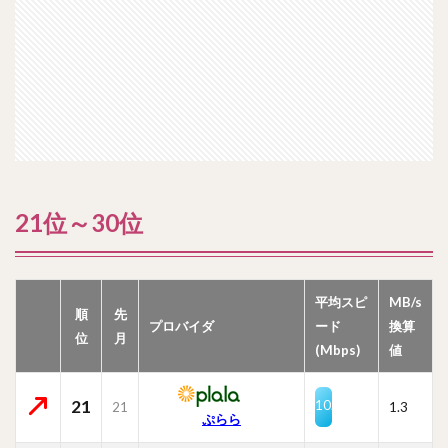
21位～30位
平均スピ
MB/s
順
先
プロバイダ
ード
換算
位
月
(Mbps)
値
21
10.0
21
1.3
ぷらら