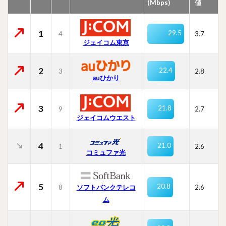
(Mbps)
値
1
29.5
4
3.7
ジェイコム東京
2
22.4
3
2.8
auひかり
3
21.8
9
2.7
ジェイコムウエスト
4
21.0
1
2.6
コミュファ光
5
20.8
8
ソフトバンクテレコ
2.6
ム