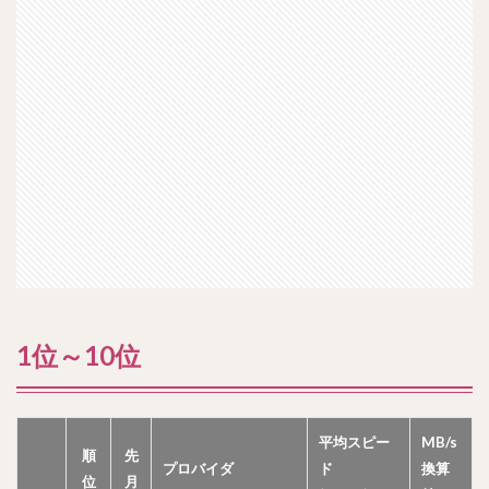
1位～10位
平均スピー
MB/s
順
先
プロバイダ
ド
換算
位
月