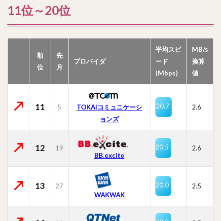
11位～20位
平均スピ
MB/s
順
先
プロバイダ
ード
換算
位
月
(Mbps)
値
11
20.7
5
TOKAIコミュニケーシ
2.6
ョンズ
12
20.5
19
2.6
BB.excite
13
20.0
27
2.5
WAKWAK