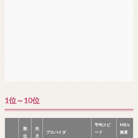
1位～10位
平均スピ
MB/s
順
先
プロバイダ
ード
換算
位
月