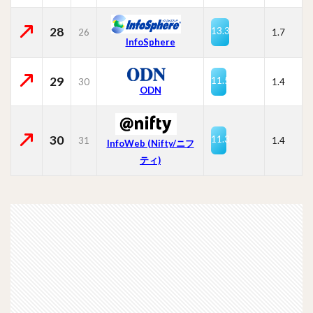
28
13.3
26
1.7
InfoSphere
29
11.5
30
1.4
ODN
30
11.3
31
1.4
InfoWeb (Nifty/ニフ
ティ)