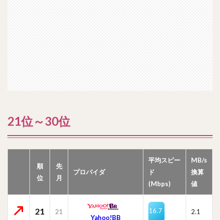
21位～30位
平均スピー
MB/s
順
先
プロバイダ
ド
換算
位
月
(Mbps)
値
21
16.7
21
2.1
Yahoo!BB