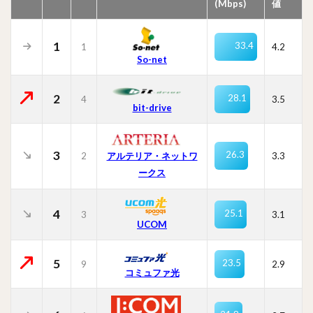
(Mbps)
値
1
33.4
1
4.2
So-net
2
28.1
4
3.5
bit-drive
3
26.3
2
3.3
アルテリア・ネットワ
ークス
4
25.1
3
3.1
UCOM
5
23.5
9
2.9
コミュファ光