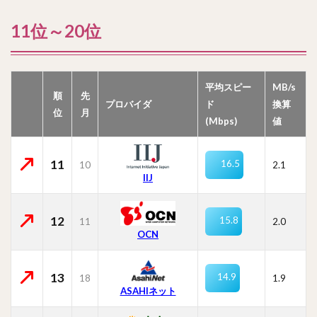
11位～20位
平均スピー
MB/s
順
先
プロバイダ
ド
換算
位
月
(Mbps)
値
11
16.5
10
2.1
IIJ
12
15.8
11
2.0
OCN
13
14.9
18
1.9
ASAHIネット