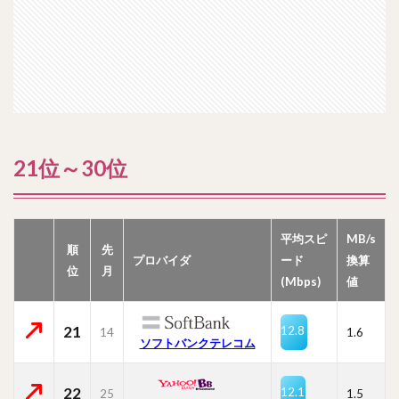
21位～30位
平均スピ
MB/s
順
先
プロバイダ
ード
換算
位
月
(Mbps)
値
21
12.8
14
1.6
ソフトバンクテレコム
22
12.1
25
1.5