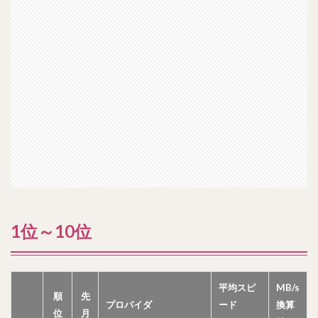
1位～10位
平均スピ
MB/s
順
先
プロバイダ
ード
換算
位
月