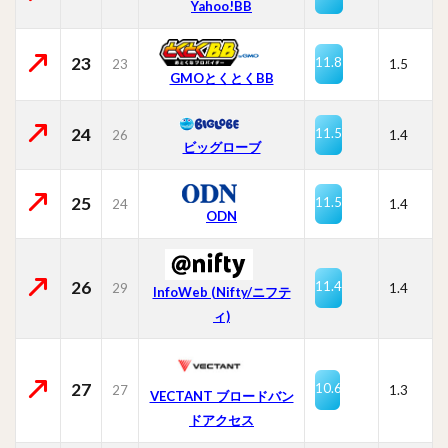
Yahoo!BB
23
11.8
23
1.5
GMOとくとくBB
24
11.5
26
1.4
ビッグローブ
25
11.5
24
1.4
ODN
26
11.4
29
1.4
InfoWeb (Nifty/ニフテ
ィ)
27
10.6
27
1.3
VECTANT ブロードバン
ドアクセス