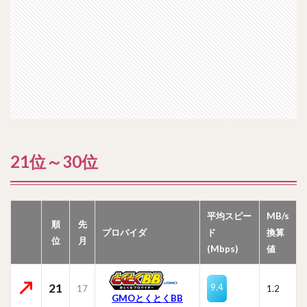
21位～30位
平均スピー
MB/s
順
先
プロバイダ
ド
換算
位
月
(Mbps)
値
21
9.4
17
1.2
GMOとくとくBB