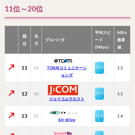
11位～20位
平均スピ
MB/s
順
先
プロバイダ
ード
換算
位
月
(Mbps)
値
11
11.9
13
TOKAIコミュニケーシ
1.5
ョンズ
12
11.9
20
1.5
ジェイコムウエスト
13
11.6
15
1.4
bit-drive