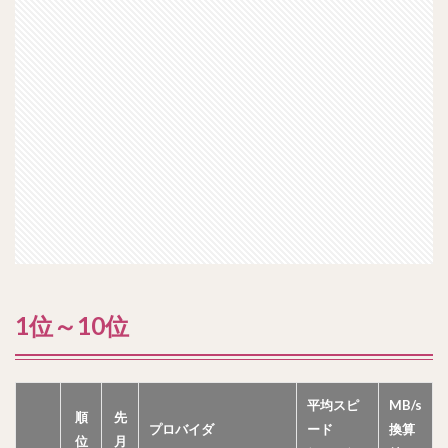
1位～10位
平均スピ
MB/s
順
先
プロバイダ
ード
換算
位
月