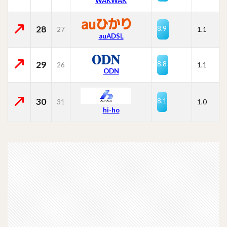
WAKWAK
28
8.9
27
1.1
auADSL
29
8.8
26
1.1
ODN
30
8.1
31
1.0
hi-ho