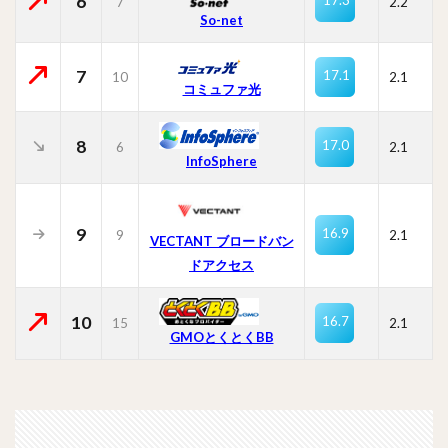
6
7
2.2
So-net
7
17.1
10
2.1
コミュファ光
8
17.0
6
2.1
InfoSphere
9
16.9
9
2.1
VECTANT ブロードバン
ドアクセス
10
16.7
15
2.1
GMOとくとくBB