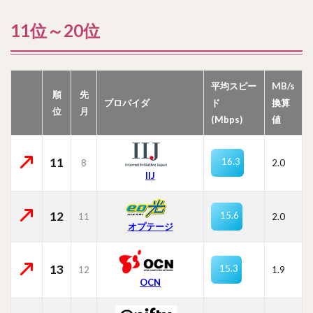
11位～20位
平均スピー
MB/s
順
先
プロバイダ
ド
換算
位
月
(Mbps)
値
11
16.3
8
2.0
IIJ
12
15.6
11
2.0
オプテージ
13
15.3
12
1.9
OCN