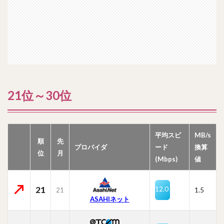
21位～30位
平均スピ
MB/s
順
先
プロバイダ
ード
換算
位
月
(Mbps)
値
21
12.0
21
1.5
ASAHIネット