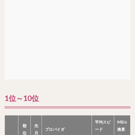
1位～10位
平均スピ
MB/s
順
先
プロバイダ
ード
換算
位
月