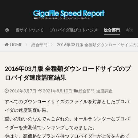
🏠
当サイトついて
プロバイダ選びコトハジメ
総合部門
ギガフ
HOME
総合部門
2016年03月版 全種類ダウンロードサイズ
2016年03月版 全種類ダウンロードサイズのプ
ロバイダ速度調査結果
2016年3月7日
2021年8月10日
総合部門
,
速度調査
すべてのダウンロードサイズのファイルを対象としたプロバ
イダの速度調査結果。
重いの軽いのなんでもござれの、オールラウンダーなプロバ
イダーを実測値でランキングしてみました。
やはり、高価格なプランを持つプロバイダーが上位を占めて