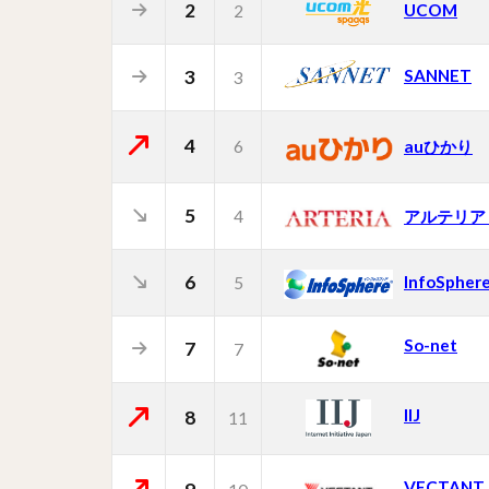
2
UCOM
2
3
SANNET
3
4
6
auひかり
5
4
アルテリア
6
InfoSpher
5
So-net
7
7
IIJ
8
11
VECTAN