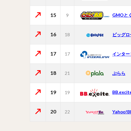
15
GMOと
9
16
18
ビッグロ
17
17
インター
18
21
ぷらら
19
BB.excit
19
20
22
Yahoo!B