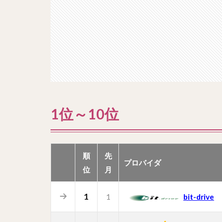
1位～10位
順
先
プロバイダ
位
月
1
1
bit-drive