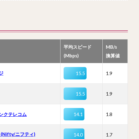
平均スピード
MB/s
(Mbps)
換算値
ジ
15.5
1.9
15.5
1.9
ンクテレコム
14.1
1.8
 (Nifty/ニフティ)
14.0
1.7