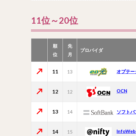
11位～20位
順
先
プロバイダ
位
月
11
オプテー
13
OCN
12
12
13
14
ソフトバ
14
InfoWeb
15