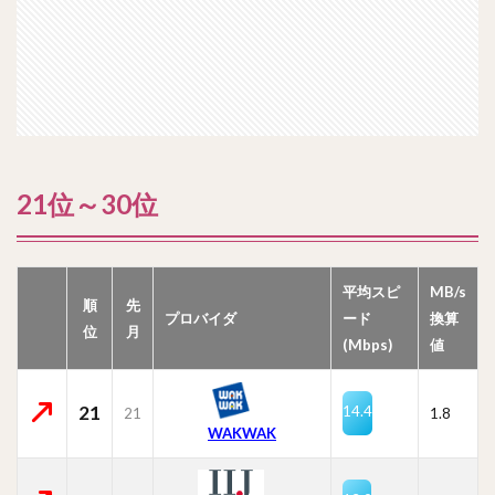
21位～30位
平均スピ
MB/s
順
先
プロバイダ
ード
換算
位
月
(Mbps)
値
21
14.4
21
1.8
WAKWAK