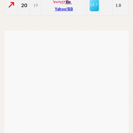
20
14.7
19
1.8
Yahoo!BB