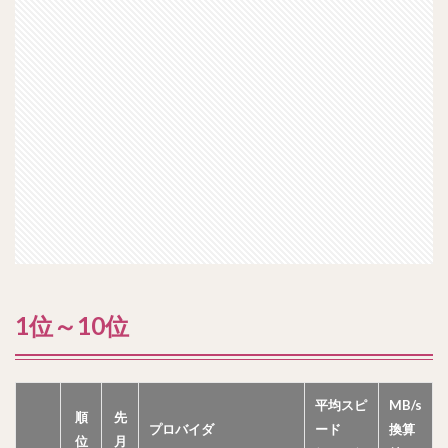
1位～10位
平均スピ
MB/s
順
先
プロバイダ
ード
換算
位
月