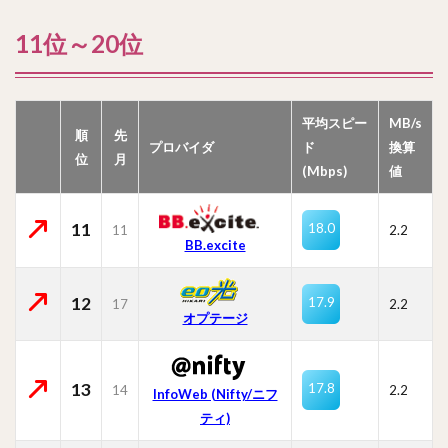
11位～20位
平均スピー
MB/s
順
先
プロバイダ
ド
換算
位
月
(Mbps)
値
11
18.0
11
2.2
BB.excite
12
17.9
17
2.2
オプテージ
13
17.8
14
2.2
InfoWeb (Nifty/ニフ
ティ)