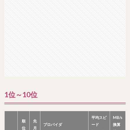
1位～10位
平均スピ
MB/s
順
先
プロバイダ
ード
換算
位
月