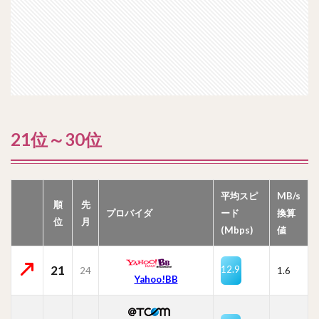
21位～30位
平均スピ
MB/s
順
先
プロバイダ
ード
換算
位
月
(Mbps)
値
21
12.9
24
1.6
Yahoo!BB