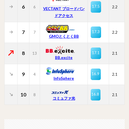
6
17.5
6
2.2
VECTANT ブロードバン
ドアクセス
7
17.3
7
2.2
GMOとくとくBB
8
17.1
13
2.1
BB.excite
9
16.9
4
2.1
InfoSphere
10
16.8
8
2.1
コミュファ光