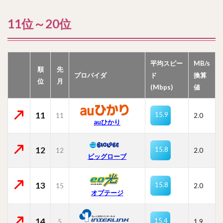
11位～20位
平均スピー
MB/s
順
先
プロバイダ
ド
換算
位
月
(Mbps)
値
11
15.9
11
2.0
auひかり
12
15.8
12
2.0
ビッグローブ
13
15.8
15
2.0
オプテージ
14
15.4
5
1.9