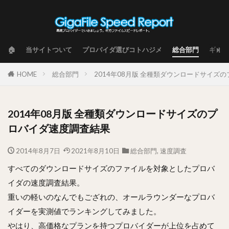
🏠
当サイトついて
プロバイダ選びコトハジメ
総合部門
ギガフ
HOME
総合部門
2014年08月版 全種類ダウンロードサイズ
2014年08月版 全種類ダウンロードサイズのプ
ロバイダ速度調査結果
2014年8月7日
2021年8月10日
総合部門
,
速度調査
すべてのダウンロードサイズのファイルを対象としたプロバ
イダの速度調査結果。
重いの軽いのなんでもござれの、オールラウンダーなプロバ
イダーを実測値でランキングしてみました。
やはり、高価格なプランを持つプロバイダーが上位を占めて