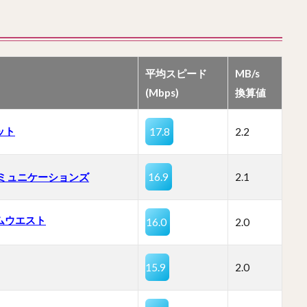
平均スピード
MB/s
(Mbps)
換算値
ット
17.8
2.2
コミュニケーションズ
16.9
2.1
ムウエスト
16.0
2.0
15.9
2.0