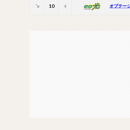
10
オプテー
4