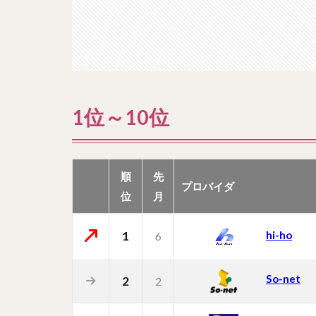
1位～10位
順
先
プロバイダ
位
月
1
hi-ho
6
So-net
2
2