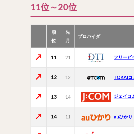
11位～20位
順
先
プロバイダ
位
月
11
フリービ
21
12
12
TOKAI
ジェイコ
13
14
14
11
auひかり