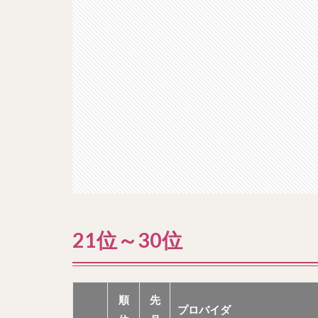
21位～30位
順
先
プロバイダ