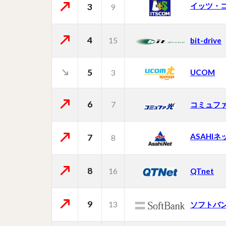
イッツ・
3
9
4
15
bit-drive
5
UCOM
3
6
7
コミュフ
ASAHIネ
7
8
8
16
QTnet
9
13
ソフトバ