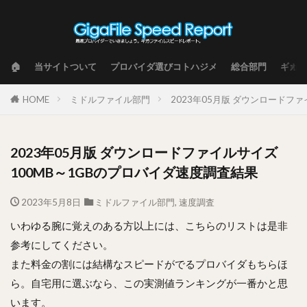
🏠
当サイトついて
プロバイダ選びコトハジメ
総合部門
ギガフ
HOME
ミドルファイル部門
2023年05月版 ダウンロードフ
2023年05月版 ダウンロードファイルサイズ
100MB～1GBのプロバイダ速度調査結果
2023年5月8日
ミドルファイル部門
,
速度調査
いわゆる腕に覚えのある方以上には、こちらのリストは是非
参考にしてください。
また料金の割には結構なスピードがでるプロバイダもちらほ
ら。自宅用に選ぶなら、この実測値ランキングが一番かと思
います。