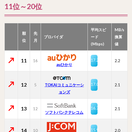
11位～20位
平均スピ
MB/s
順
先
プロバイダ
ード
換算
位
月
(Mbps)
値
11
17.2
16
2.2
auひかり
12
17.0
5
TOKAIコミュニケーシ
2.1
ョンズ
13
16.7
12
2.1
ソフトバンクテレコム
14
15.9
10
2.0