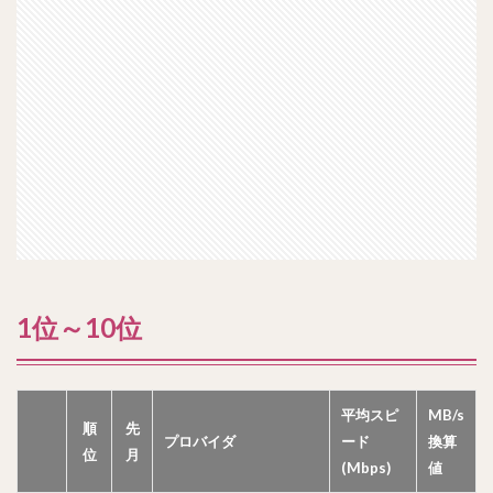
1位～10位
平均スピ
MB/s
順
先
プロバイダ
ード
換算
位
月
(Mbps)
値