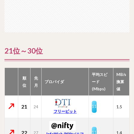
21位～30位
平均スピ
MB/s
順
先
プロバイダ
ード
換算
位
月
(Mbps)
値
21
11.7
24
1.5
フリービット
22
11.5
27
1.4
InfoWeb (Nifty/ニフ