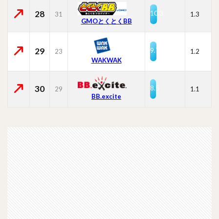
28
10.3
31
1.3
GMOとくとくBB
29
9.7
23
1.2
WAKWAK
30
8.5
29
1.1
BB.excite