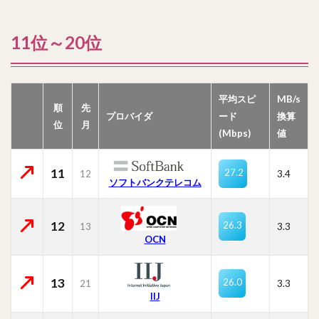
11位～20位
平均スピ
MB/s
順
先
プロバイダ
ード
換算
位
月
(Mbps)
値
11
27.2
12
3.4
ソフトバンクテレコム
12
26.3
13
3.3
OCN
13
26.0
21
3.3
IIJ