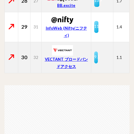
28
13.9
27
1.7
BB.excite
29
11.4
31
1.4
InfoWeb (Nifty/ニフテ
ィ)
30
9.1
32
1.1
VECTANT ブロードバン
ドアクセス