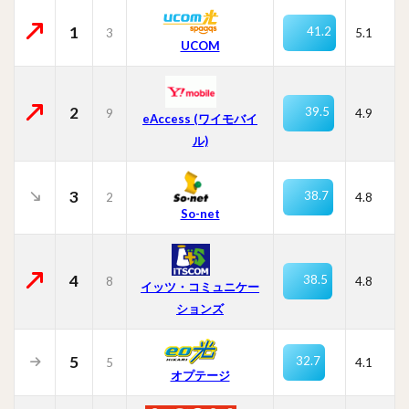
1
41.2
3
5.1
UCOM
2
39.5
9
4.9
eAccess (ワイモバイ
ル)
3
38.7
2
4.8
So-net
4
38.5
8
4.8
イッツ・コミュニケー
ションズ
5
32.7
5
4.1
オプテージ