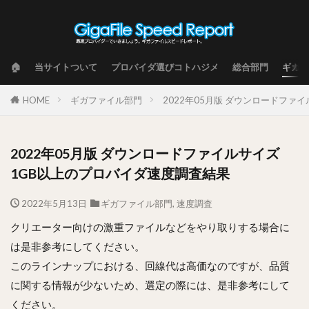
🏠
当サイトついて
プロバイダ選びコトハジメ
総合部門
ギガフ
HOME
ギガファイル部門
2022年05月版 ダウンロードファ
2022年05月版 ダウンロードファイルサイズ
1GB以上のプロバイダ速度調査結果
2022年5月13日
ギガファイル部門
,
速度調査
クリエーター向けの激重ファイルなどをやり取りする場合に
は是非参考にしてください。
このラインナップにおける、回線代は高価なのですが、品質
に関する情報が少ないため、選定の際には、是非参考にして
ください。