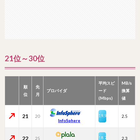
21位～30位
平均スピ
MB/s
順
先
プロバイダ
ード
換算
位
月
(Mbps)
値
21
19.9
20
2.5
InfoSphere
22
18.7
25
2.3