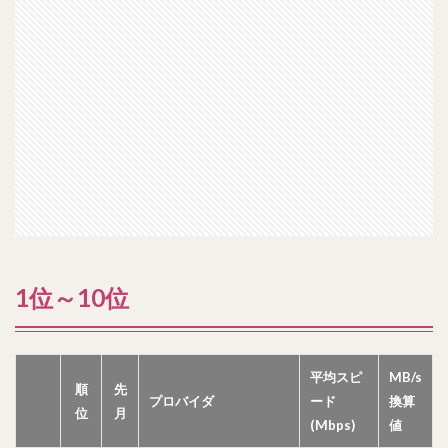
1位～10位
平均スピ
MB/s
順
先
プロバイダ
ード
換算
位
月
(Mbps)
値