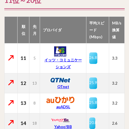
11位～20位
平均スピ
MB/s
順
先
プロバイダ
ード
換算
位
月
(Mbps)
値
11
26.8
5
3.3
イッツ・コミュニケー
ションズ
12
25.9
13
3.2
QTnet
13
25.8
8
3.2
auADSL
14
20.8
18
2.6
Yahoo!BB