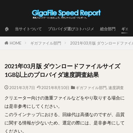
🏠
当サイトついて
プロバイダ選びコトハジメ
総合部門
ギガフ
HOME
ギガファイル部門
2021年03月版 ダウンロードファ
2021年03月版 ダウンロードファイルサイズ
1GB以上のプロバイダ速度調査結果
2021年3月7日
2021年8月10日
ギガファイル部門
,
速度調査
クリエーター向けの激重ファイルなどをやり取りする場合に
は是非参考にしてください。
このラインナップにおける、回線代は高価なのですが、品質
に関する情報が少ないため、選定の際には、是非参考にして
ください。