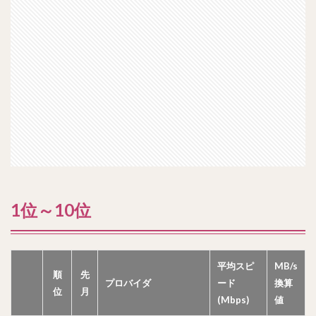
1位～10位
平均スピ
MB/s
順
先
プロバイダ
ード
換算
位
月
(Mbps)
値