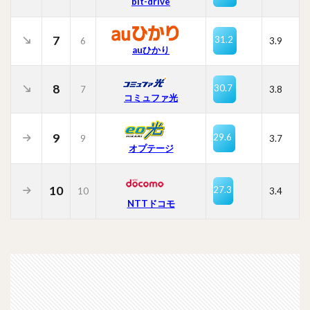
bit-drive
7
31.2
6
3.9
auひかり
8
30.7
7
3.8
コミュファ光
9
29.6
9
3.7
オプテージ
10
27.3
10
3.4
NTTドコモ