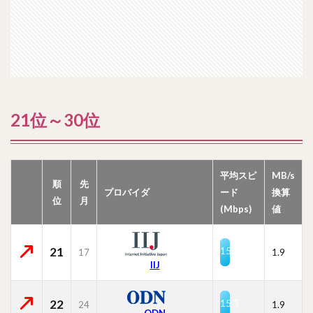
21位～30位
平均スピ
MB/s
順
先
プロバイダ
ード
換算
位
月
(Mbps)
値
21
15.3
17
1.9
IIJ
22
15.3
24
1.9
ODN