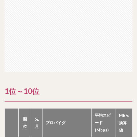
1位～10位
平均スピ
MB/s
順
先
プロバイダ
ード
換算
位
月
(Mbps)
値