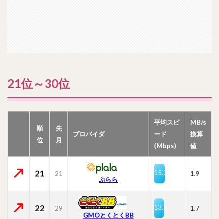
21位～30位
平均スピ
MB/s
順
先
プロバイダ
ード
換算
位
月
(Mbps)
値
21
15.3
21
1.9
ぷらら
22
13.6
29
1.7
GMOとくとくBB