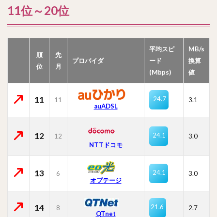
11位～20位
平均スピ
MB/s
順
先
プロバイダ
ード
換算
位
月
(Mbps)
値
11
24.7
11
3.1
auADSL
12
24.1
12
3.0
NTTドコモ
13
24.1
6
3.0
オプテージ
14
21.6
8
2.7
QTnet