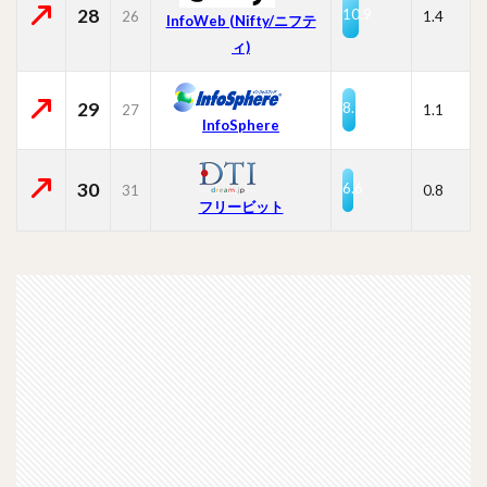
28
10.9
26
1.4
InfoWeb (Nifty/ニフテ
ィ)
29
8.7
27
1.1
InfoSphere
30
6.6
31
0.8
フリービット