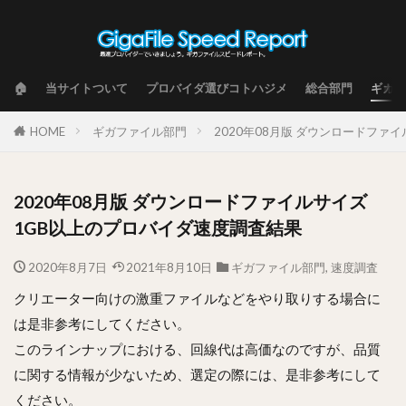
🏠
当サイトついて
プロバイダ選びコトハジメ
総合部門
ギガフ
HOME
ギガファイル部門
2020年08月版 ダウンロードファ
2020年08月版 ダウンロードファイルサイズ
1GB以上のプロバイダ速度調査結果
2020年8月7日
2021年8月10日
ギガファイル部門
,
速度調査
クリエーター向けの激重ファイルなどをやり取りする場合に
は是非参考にしてください。
このラインナップにおける、回線代は高価なのですが、品質
に関する情報が少ないため、選定の際には、是非参考にして
ください。