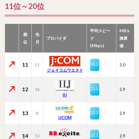
11位～20位
平均スピー
MB/s
順
先
プロバイダ
ド
換算
位
月
(Mbps)
値
11
24.2
11
3.0
ジェイコムウエスト
12
23.5
16
2.9
IIJ
13
23.3
8
2.9
UCOM
14
23.1
12
2.9