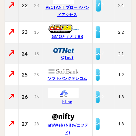
22
18.9
23
2.4
VECTANT ブロードバン
ドアクセス
23
17.4
15
2.2
GMOとくとくBB
24
16.7
18
2.1
QTnet
25
15.0
25
1.9
ソフトバンクテレコム
26
14.6
26
1.8
hi-ho
27
14.4
28
1.8
InfoWeb (Nifty/ニフテ
ィ)