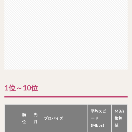
1位～10位
平均スピ
MB/s
順
先
プロバイダ
ード
換算
位
月
(Mbps)
値