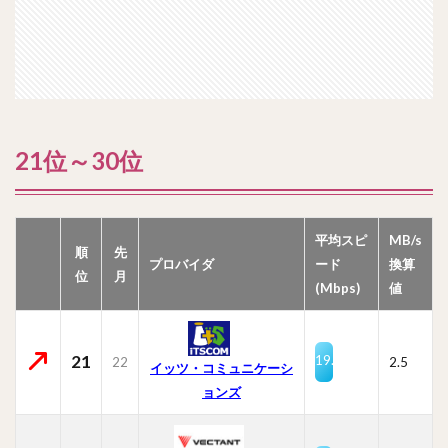
21位～30位
平均スピ
MB/s
順
先
プロバイダ
ード
換算
位
月
(Mbps)
値
21
19.8
22
2.5
イッツ・コミュニケーシ
ョンズ