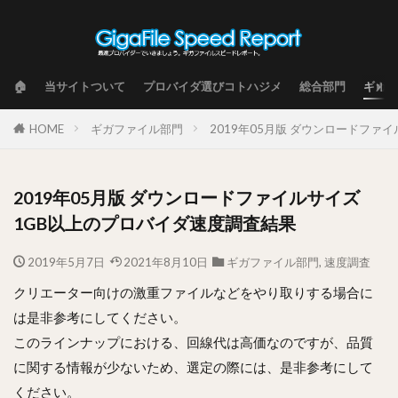
🏠
当サイトついて
プロバイダ選びコトハジメ
総合部門
ギガフ
HOME
ギガファイル部門
2019年05月版 ダウンロードファ
2019年05月版 ダウンロードファイルサイズ
1GB以上のプロバイダ速度調査結果
2019年5月7日
2021年8月10日
ギガファイル部門
,
速度調査
クリエーター向けの激重ファイルなどをやり取りする場合に
は是非参考にしてください。
このラインナップにおける、回線代は高価なのですが、品質
に関する情報が少ないため、選定の際には、是非参考にして
ください。