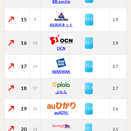
BB.excite
15
23.0
9
2.9
ASAHIネット
16
22.7
14
2.8
OCN
17
21.6
19
2.7
WAKWAK
18
21.3
17
2.7
ぷらら
19
21.0
21
2.6
auADSL
20
20.0
24
2.5