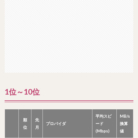
1位～10位
平均スピ
MB/s
順
先
プロバイダ
ード
換算
位
月
(Mbps)
値