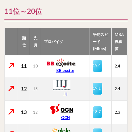
11位～20位
平均スピ
MB/s
順
先
プロバイダ
ード
換算
位
月
(Mbps)
値
11
19.4
10
2.4
BB.excite
12
19.1
18
2.4
IIJ
13
18.7
12
2.3
OCN