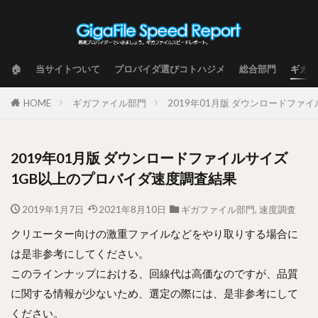
🏠
当サイトついて
プロバイダ選びコトハジメ
総合部門
ギガフ
HOME
ギガファイル部門
2019年01月版 ダウンロードファ
2019年01月版 ダウンロードファイルサイズ
1GB以上のプロバイダ速度調査結果
2019年1月7日
2021年8月10日
ギガファイル部門
,
速度調査
クリエーター向けの激重ファイルなどをやり取りする場合に
は是非参考にしてください。
このラインナップにおける、回線代は高価なのですが、品質
に関する情報が少ないため、選定の際には、是非参考にして
ください。