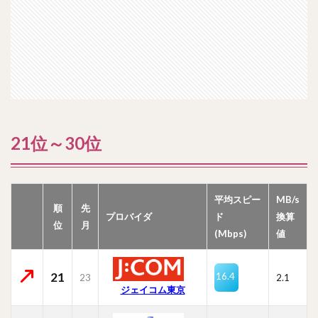
21位～30位
平均スピー
MB/s
順
先
プロバイダ
ド
換算
位
月
(Mbps)
値
21
16.4
23
2.1
ジェイコム東京