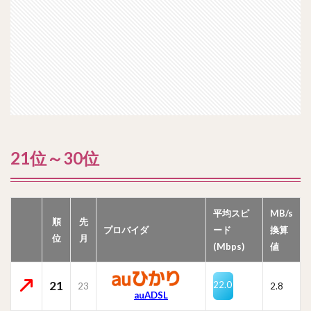
21位～30位
平均スピ
MB/s
順
先
プロバイダ
ード
換算
位
月
(Mbps)
値
21
22.0
23
2.8
auADSL