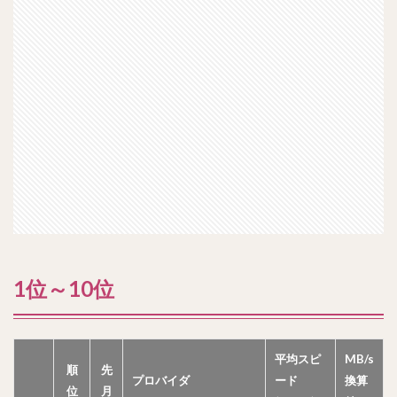
1位～10位
平均スピ
MB/s
順
先
プロバイダ
ード
換算
位
月