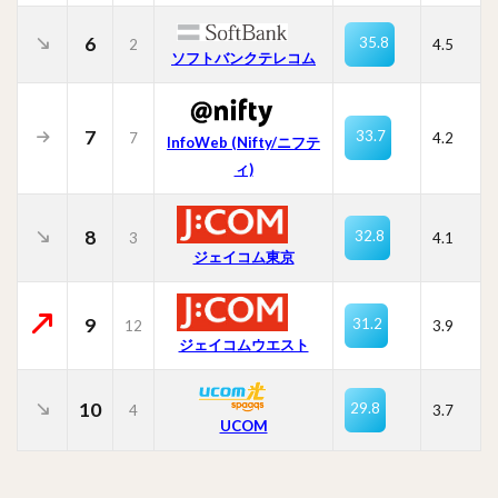
6
35.8
2
4.5
ソフトバンクテレコム
7
33.7
7
4.2
InfoWeb (Nifty/ニフテ
ィ)
8
32.8
3
4.1
ジェイコム東京
9
31.2
12
3.9
ジェイコムウエスト
10
29.8
4
3.7
UCOM