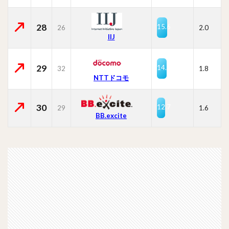
28
15.6
26
2.0
IIJ
29
14.5
32
1.8
NTTドコモ
30
12.7
29
1.6
BB.excite