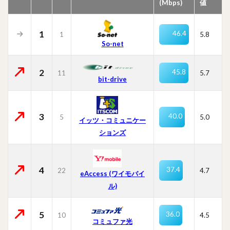
(Mbps)
値
1
46.4
1
5.8
So-net
2
45.8
11
5.7
bit-drive
3
40.0
5
5.0
イッツ・コミュニケー
ションズ
4
37.4
22
4.7
eAccess (ワイモバイ
ル)
5
36.0
10
4.5
コミュファ光