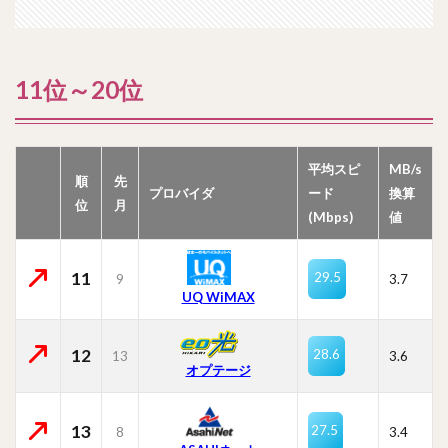
11位～20位
平均スピ
MB/s
順
先
プロバイダ
ード
換算
位
月
(Mbps)
値
11
29.5
9
3.7
UQ WiMAX
12
28.6
13
3.6
オプテージ
13
27.5
8
3.4