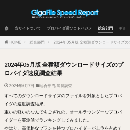
🏠
当サイトついて
プロバイダ選びコトハジメ
総合部門
ギガフ
HOME
総合部門
2024年05月版 全種類ダウンロードサイズ
2024年05月版 全種類ダウンロードサイズのプ
ロバイダ速度調査結果
2024年5月7日
総合部門
,
速度調査
すべてのダウンロードサイズのファイルを対象としたプロバ
イダの速度調査結果。
重いの軽いのなんでもござれの、オールラウンダーなプロバ
イダーを実測値でランキングしてみました。
やはり、高価格なプランを持つプロバイダーが上位を占めて