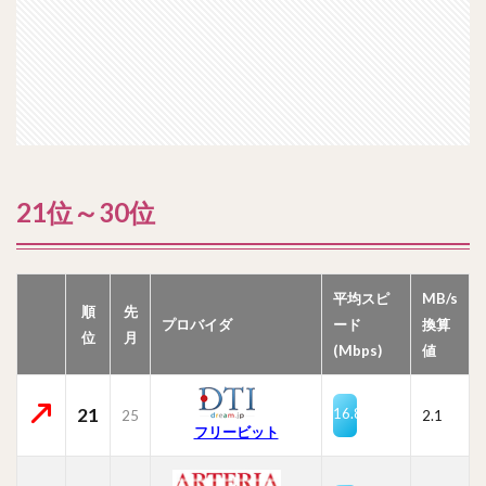
21位～30位
平均スピ
MB/s
順
先
プロバイダ
ード
換算
位
月
(Mbps)
値
21
16.8
25
2.1
フリービット