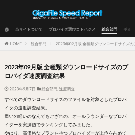
🏠
当サイトついて
プロバイダ選びコトハジメ
総合部門
ギガフ
HOME
総合部門
2023年09月版 全種類ダウンロードサイズ
2023年09月版 全種類ダウンロードサイズのプ
ロバイダ速度調査結果
2023年9月7日
総合部門
,
速度調査
すべてのダウンロードサイズのファイルを対象としたプロバ
イダの速度調査結果。
重いの軽いのなんでもござれの、オールラウンダーなプロバ
イダーを実測値でランキングしてみました。
やはり、高価格なプランを持つプロバイダーが上位を占めて