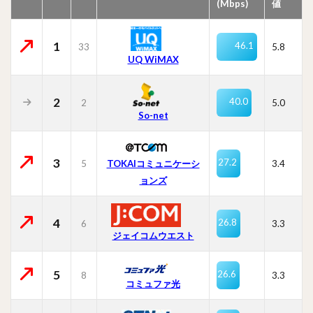
(Mbps)
値
1
46.1
33
5.8
UQ WiMAX
2
40.0
2
5.0
So-net
3
27.2
5
TOKAIコミュニケーシ
3.4
ョンズ
4
26.8
6
3.3
ジェイコムウエスト
5
26.6
8
3.3
コミュファ光