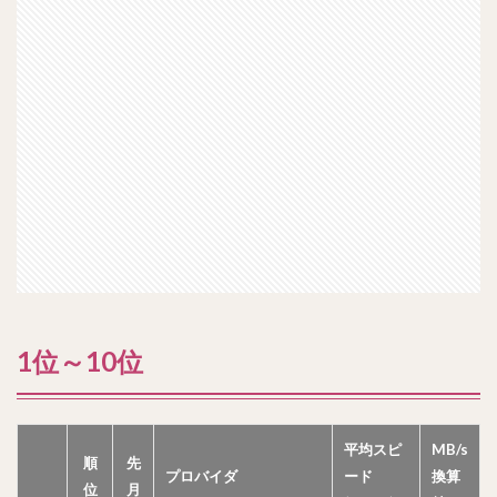
1位～10位
平均スピ
MB/s
順
先
プロバイダ
ード
換算
位
月