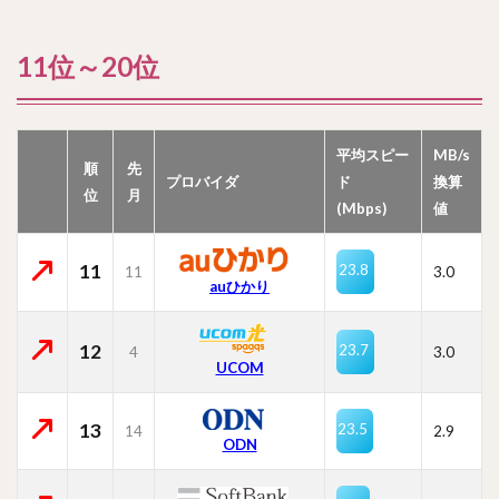
11位～20位
平均スピー
MB/s
順
先
プロバイダ
ド
換算
位
月
(Mbps)
値
11
23.8
11
3.0
auひかり
12
23.7
4
3.0
UCOM
13
23.5
14
2.9
ODN