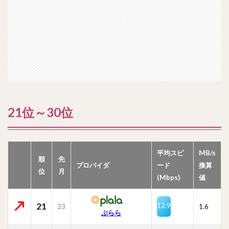
21位～30位
平均スピ
MB/s
順
先
プロバイダ
ード
換算
位
月
(Mbps)
値
21
12.9
23
1.6
ぷらら