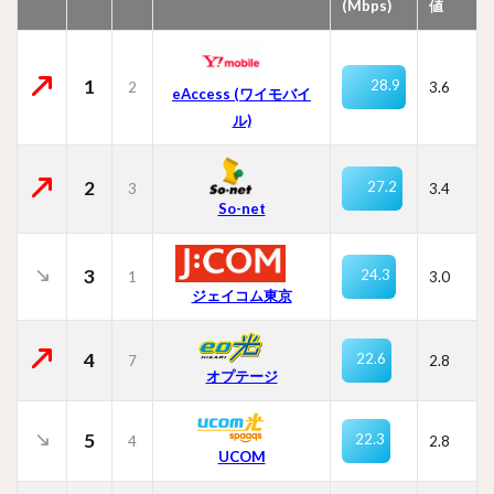
(Mbps)
値
1
28.9
2
3.6
eAccess (ワイモバイ
ル)
2
27.2
3
3.4
So-net
3
24.3
1
3.0
ジェイコム東京
4
22.6
7
2.8
オプテージ
5
22.3
4
2.8
UCOM