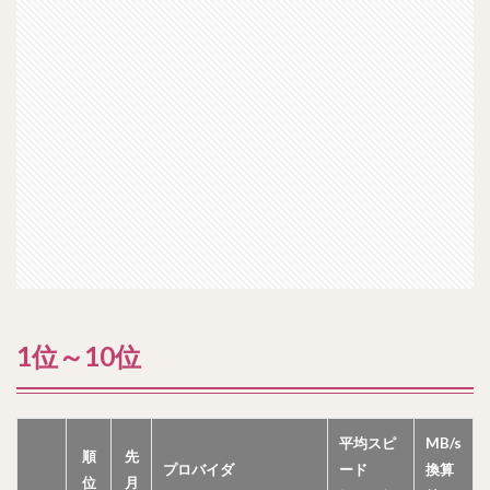
1位～10位
平均スピ
MB/s
順
先
プロバイダ
ード
換算
位
月