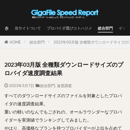
🏠
当サイトついて
プロバイダ選びコトハジメ
総合部門
ギガフ
HOME
総合部門
2023年03月版 全種類ダウンロードサイズ
2023年03月版 全種類ダウンロードサイズのプ
ロバイダ速度調査結果
2023年3月7日
総合部門
,
速度調査
すべてのダウンロードサイズのファイルを対象としたプロバ
イダの速度調査結果。
重いの軽いのなんでもござれの、オールラウンダーなプロバ
イダーを実測値でランキングしてみました。
やはり、高価格なプランを持つプロバイダーが上位を占めて