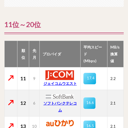
11位～20位
平均スピー
MB/s
順
先
プロバイダ
ド
換算
位
月
(Mbps)
値
11
17.4
9
2.2
ジェイコムウエスト
12
16.6
6
ソフトバンクテレコ
2.1
ム
13
16.5
10
2.1