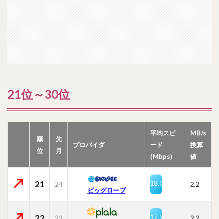
21位～30位
平均スピ
MB/s
順
先
プロバイダ
ード
換算
位
月
(Mbps)
値
21
18.0
24
2.2
ビッグローブ
22
17.9
23
2.2