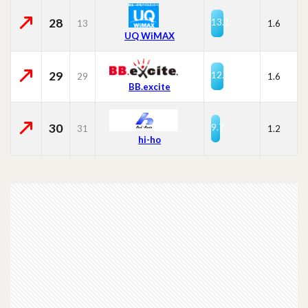
28
13.1
13
1.6
UQ WiMAX
29
12.9
29
1.6
BB.excite
30
9.7
31
1.2
hi-ho