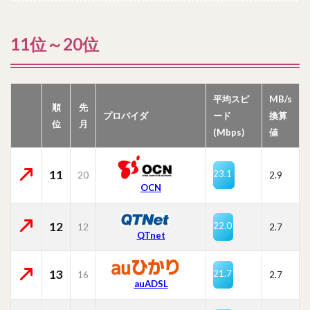
11位～20位
平均スピ
MB/s
順
先
プロバイダ
ード
換算
位
月
(Mbps)
値
11
23.1
20
2.9
OCN
12
22.0
12
2.7
QTnet
13
21.7
16
2.7
auADSL