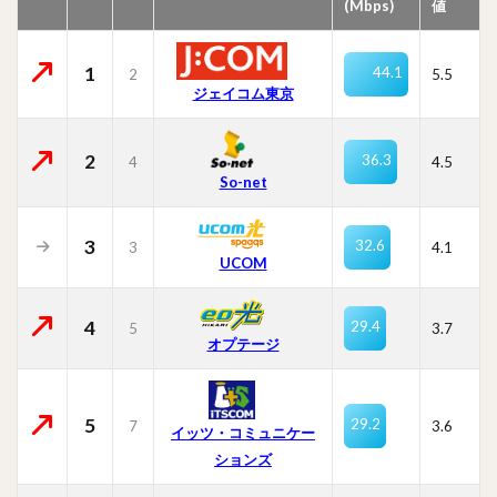
(Mbps)
値
1
44.1
2
5.5
ジェイコム東京
2
36.3
4
4.5
So-net
3
32.6
3
4.1
UCOM
4
29.4
5
3.7
オプテージ
5
29.2
7
3.6
イッツ・コミュニケー
ションズ