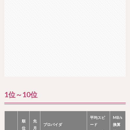
1位～10位
平均スピ
MB/s
順
先
プロバイダ
ード
換算
位
月