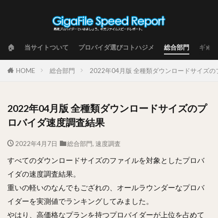
🏠
当サイトついて
プロバイダ選びコトハジメ
総合部門
ギガフ
HOME
総合部門
2022年04月版 全種類ダウンロードサイズ
2022年04月版 全種類ダウンロードサイズのプ
ロバイダ速度調査結果
2022年4月7日
総合部門
,
速度調査
すべてのダウンロードサイズのファイルを対象としたプロバ
イダの速度調査結果。
重いの軽いのなんでもござれの、オールラウンダーなプロバ
イダーを実測値でランキングしてみました。
やはり、高価格なプランを持つプロバイダーが上位を占めて