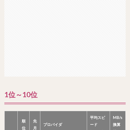
1位～10位
平均スピ
MB/s
順
先
プロバイダ
ード
換算
位
月