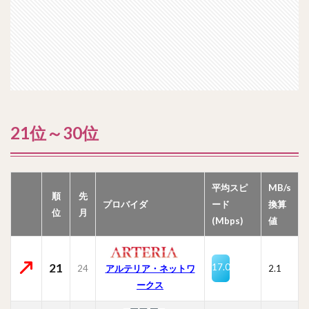
21位～30位
平均スピ
MB/s
順
先
プロバイダ
ード
換算
位
月
(Mbps)
値
21
17.0
24
2.1
アルテリア・ネットワ
ークス