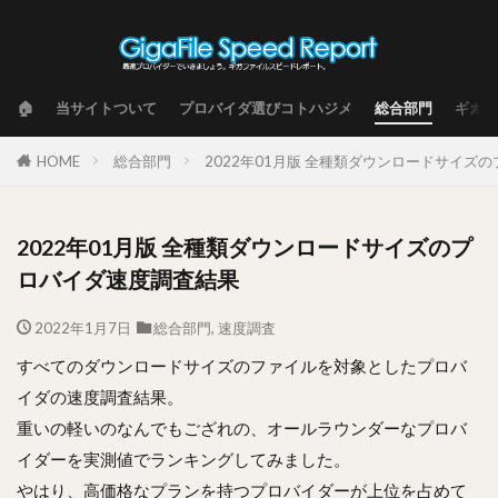
🏠
当サイトついて
プロバイダ選びコトハジメ
総合部門
ギガフ
HOME
総合部門
2022年01月版 全種類ダウンロードサイズ
2022年01月版 全種類ダウンロードサイズのプ
ロバイダ速度調査結果
2022年1月7日
総合部門
,
速度調査
すべてのダウンロードサイズのファイルを対象としたプロバ
イダの速度調査結果。
重いの軽いのなんでもござれの、オールラウンダーなプロバ
イダーを実測値でランキングしてみました。
やはり、高価格なプランを持つプロバイダーが上位を占めて