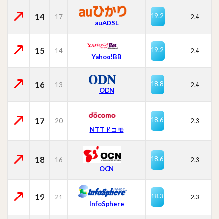
14
19.2
17
2.4
auADSL
15
19.2
14
2.4
Yahoo!BB
16
18.8
13
2.4
ODN
17
18.6
20
2.3
NTTドコモ
18
18.6
16
2.3
OCN
19
18.3
21
2.3
InfoSphere