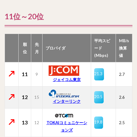
11位～20位
平均スピ
MB/s
順
先
プロバイダ
ード
換算
位
月
(Mbps)
値
11
21.3
9
2.7
ジェイコム東京
12
20.5
15
2.6
インターリンク
13
19.8
12
TOKAIコミュニケーシ
2.5
ョンズ