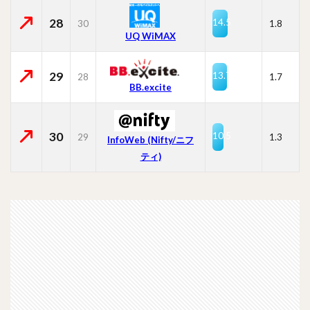
28
14.5
30
1.8
UQ WiMAX
29
13.7
28
1.7
BB.excite
30
10.5
29
1.3
InfoWeb (Nifty/ニフ
ティ)