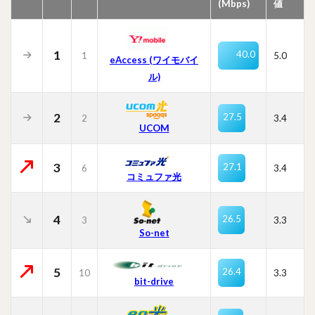
(Mbps)
値
1
40.0
1
5.0
eAccess (ワイモバイ
ル)
2
27.5
2
3.4
UCOM
3
27.1
6
3.4
コミュファ光
4
26.5
3
3.3
So-net
5
26.4
10
3.3
bit-drive