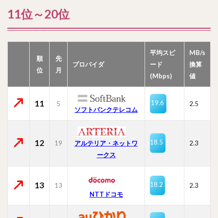
11位～20位
平均スピ
MB/s
順
先
プロバイダ
ード
換算
位
月
(Mbps)
値
11
19.6
5
2.5
ソフトバンクテレコム
12
18.5
19
2.3
アルテリア・ネットワ
ークス
13
18.2
13
2.3
NTTドコモ