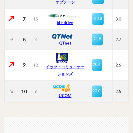
オプテージ
7
23.8
15
3.0
bit-drive
8
21.8
8
2.7
QTnet
9
20.6
12
2.6
イッツ・コミュニケー
ションズ
10
20.0
9
2.5
UCOM