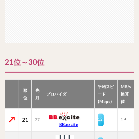
21位～30位
平均スピ
MB/s
順
先
プロバイダ
ード
換算
位
月
(Mbps)
値
21
12.2
27
1.5
BB.excite