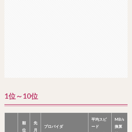
1位～10位
平均スピ
MB/s
順
先
プロバイダ
ード
換算
位
月