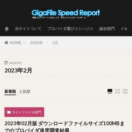
🏠
当サイトついて
プロバイダ選びコトハジメ
総合部門
ギガフ
HOME
2023年
2月
MONTH
2023年2月
新着順
人気順
ライトファイル部門
2023年02月版 ダウンロードファイルサイズ100MBま
でのプロバイダ速度調査結果