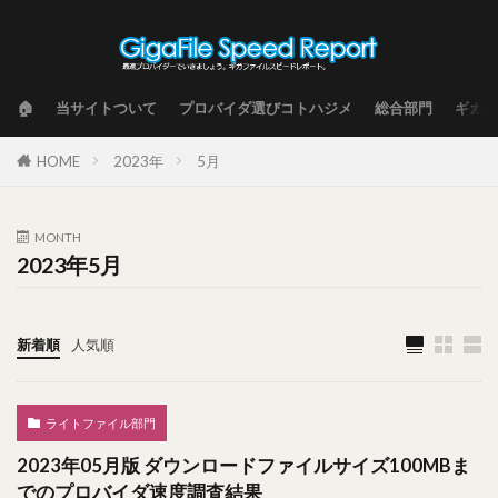
🏠
当サイトついて
プロバイダ選びコトハジメ
総合部門
ギガフ
HOME
2023年
5月
MONTH
2023年5月
新着順
人気順
ライトファイル部門
2023年05月版 ダウンロードファイルサイズ100MBま
でのプロバイダ速度調査結果