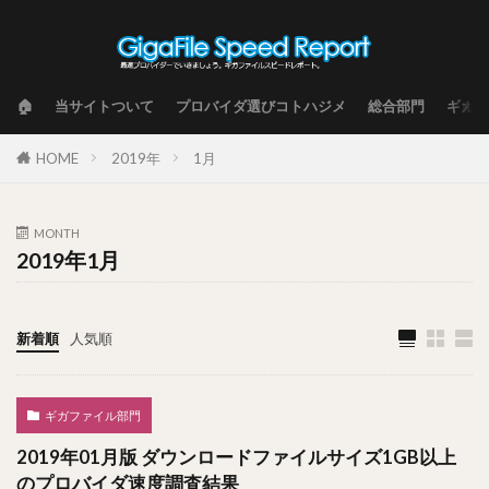
🏠
当サイトついて
プロバイダ選びコトハジメ
総合部門
ギガフ
HOME
2019年
1月
MONTH
2019年1月
新着順
人気順
ギガファイル部門
2019年01月版 ダウンロードファイルサイズ1GB以上
のプロバイダ速度調査結果