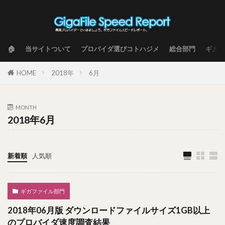
🏠
当サイトついて
プロバイダ選びコトハジメ
総合部門
ギガフ
HOME
2018年
6月
MONTH
2018年6月
新着順
人気順
ギガファイル部門
2018年06月版 ダウンロードファイルサイズ1GB以上
のプロバイダ速度調査結果