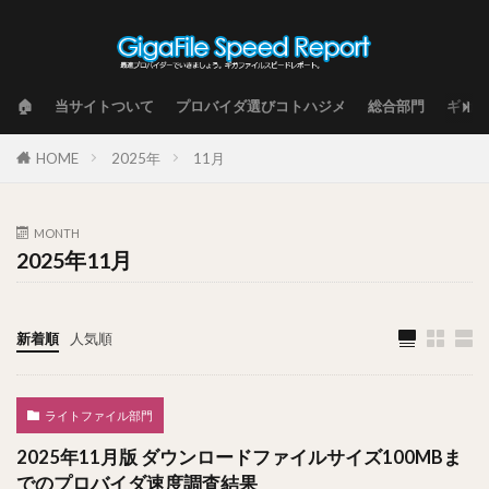
🏠
当サイトついて
プロバイダ選びコトハジメ
総合部門
ギガフ
HOME
2025年
11月
MONTH
2025年11月
新着順
人気順
ライトファイル部門
2025年11月版 ダウンロードファイルサイズ100MBま
でのプロバイダ速度調査結果