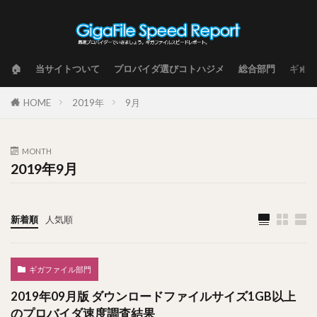
🏠
当サイトついて
プロバイダ選びコトハジメ
総合部門
ギガフ
HOME
2019年
9月
MONTH
2019年9月
新着順
人気順
ギガファイル部門
2019年09月版 ダウンロードファイルサイズ1GB以上
のプロバイダ速度調査結果