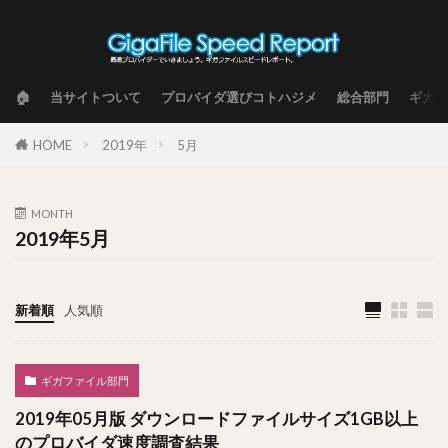
🏠
当サイトついて
プロバイダ選びコトハジメ
総合部門
ギガフ
HOME
2019年
5月
MONTH
2019年5月
新着順
人気順
ギガファイル部門
2019年05月版 ダウンロードファイルサイズ1GB以上
のプロバイダ速度調査結果