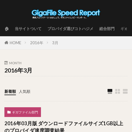
🏠
当サイトついて
プロバイダ選びコトハジメ
総合部門
ギガフ
HOME
2016年
3月
MONTH
2016年3月
新着順
人気順
ギガファイル部門
2016年03月版 ダウンロードファイルサイズ1GB以上
のプロバイダ速度調査結果