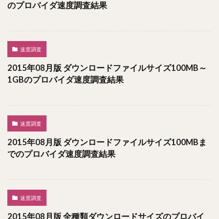
のプロバイダ速度調査結果
速度調査
2015年08月版 ダウンロードファイルサイズ100MB～
1GBのプロバイダ速度調査結果
速度調査
2015年08月版 ダウンロードファイルサイズ100MBま
でのプロバイダ速度調査結果
速度調査
2015年08月版 全種類ダウンロードサイズのプロバイ