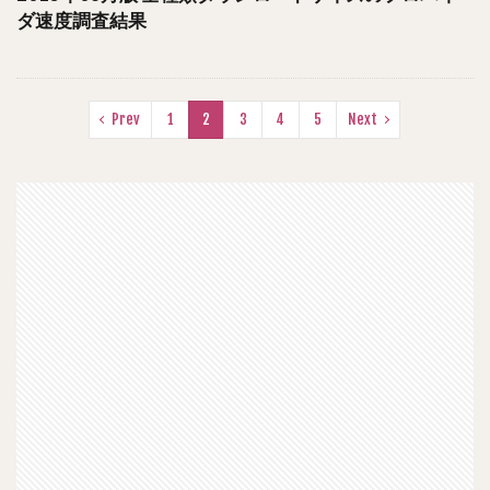
ダ速度調査結果
Prev
1
2
3
4
5
Next