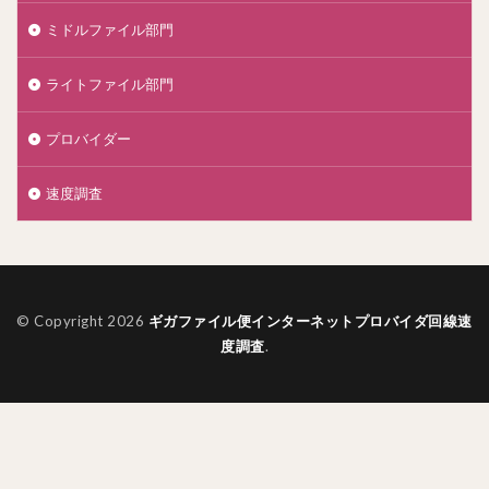
ミドルファイル部門
ライトファイル部門
プロバイダー
速度調査
© Copyright 2026
ギガファイル便インターネットプロバイダ回線速
度調査
.