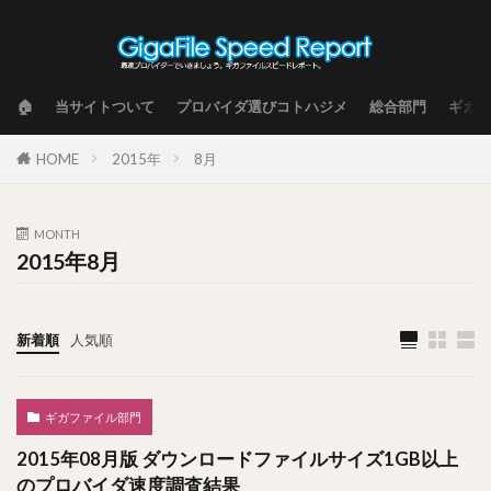
🏠
当サイトついて
プロバイダ選びコトハジメ
総合部門
ギガフ
HOME
2015年
8月
MONTH
2015年8月
新着順
人気順
ギガファイル部門
2015年08月版 ダウンロードファイルサイズ1GB以上
のプロバイダ速度調査結果