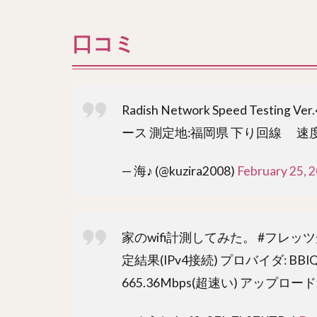
口コミ
Radish Network Speed Testing 
ース 測定地:福岡県 下り回線 速度:221.
— 海♪ (@kuzira2008)
February 25, 
家のwifi計測してみた。 #フレ
定結果(IPv4接続) プロバイダ: BBIQ(
665.36Mbps(超速い) アップロード