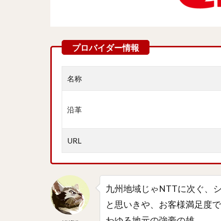
名称
沿革
URL
九州地域じゃNTTに次ぐ、
と思いきや、お客様満足度で1
わゆる地元の強豪の雄。