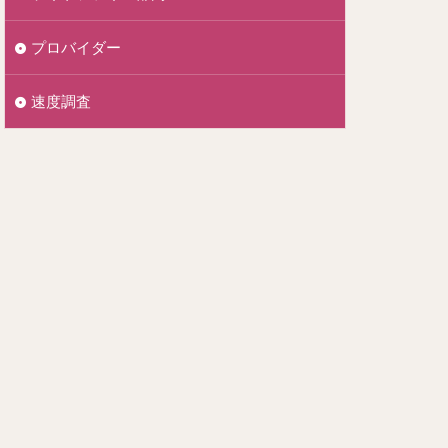
プロバイダー
速度調査