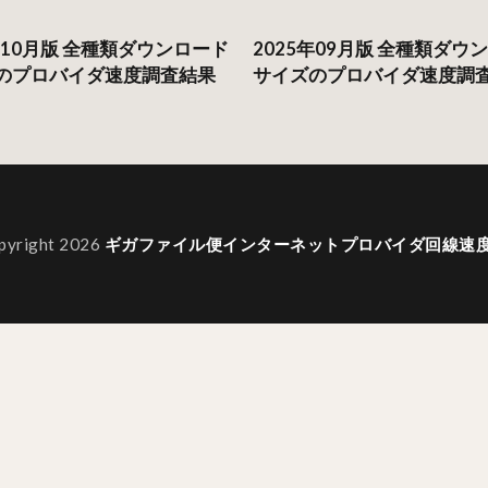
年10月版 全種類ダウンロード
2025年09月版 全種類ダウ
のプロバイダ速度調査結果
サイズのプロバイダ速度調
pyright 2026
ギガファイル便インターネットプロバイダ回線速