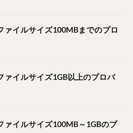
ドファイルサイズ100MBまでのプロ
ドファイルサイズ1GB以上のプロバ
ドファイルサイズ100MB～1GBのプ