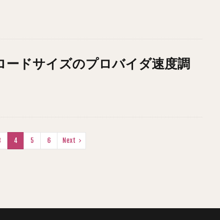
ウンロードサイズのプロバイダ速度調
3
4
5
6
Next