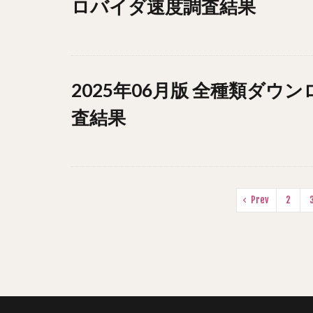
ロバイダ速度調査結果
2025年06月版 全種類ダ
査結果
Prev
2