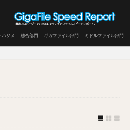
トハジメ
総合部門
ギガファイル部門
ミドルファイル部門