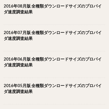
2016年08月版 全種類ダウンロードサイズのプロバイ
ダ速度調査結果
2016年07月版 全種類ダウンロードサイズのプロバイ
ダ速度調査結果
2016年06月版 全種類ダウンロードサイズのプロバイ
ダ速度調査結果
2016年05月版 全種類ダウンロードサイズのプロバイ
ダ速度調査結果