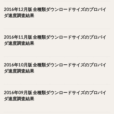
2016年12月版 全種類ダウンロードサイズのプロバイ
ダ速度調査結果
2016年11月版 全種類ダウンロードサイズのプロバイ
ダ速度調査結果
2016年10月版 全種類ダウンロードサイズのプロバイ
ダ速度調査結果
2016年09月版 全種類ダウンロードサイズのプロバイ
ダ速度調査結果