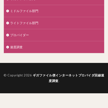
ミドルファイル部門
ライトファイル部門
プロバイダー
速度調査
© Copyright 2026
ギガファイル便インターネットプロバイダ回線速
度調査
.