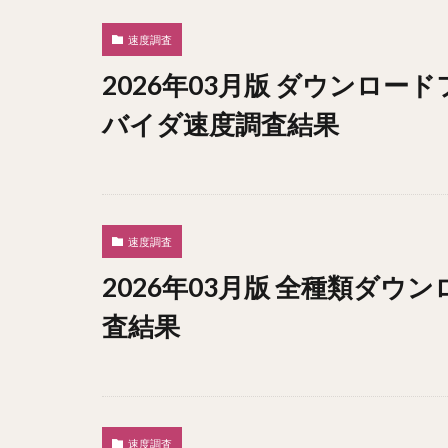
速度調査
2026年03月版 ダウンロー
バイダ速度調査結果
速度調査
2026年03月版 全種類ダ
査結果
速度調査