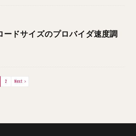
ウンロードサイズのプロバイダ速度調
2
Next