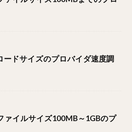
ウンロードサイズのプロバイダ速度調
ドファイルサイズ100MB～1GBのプ