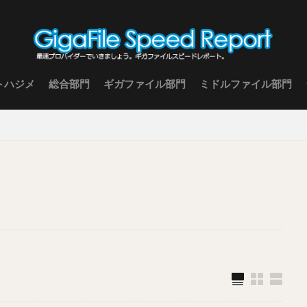
トハジメ
総合部門
ギガファイル部門
ミドルファイル部門