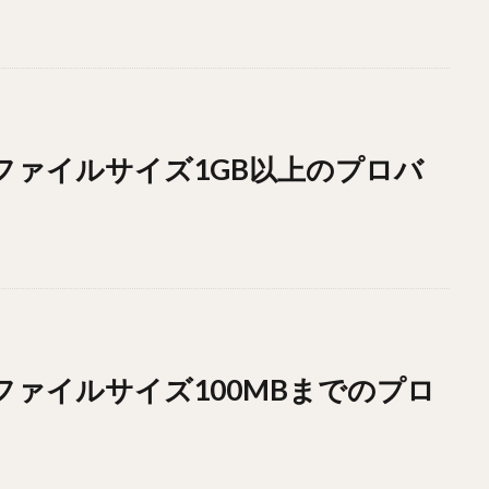
ドファイルサイズ1GB以上のプロバ
ドファイルサイズ100MBまでのプロ