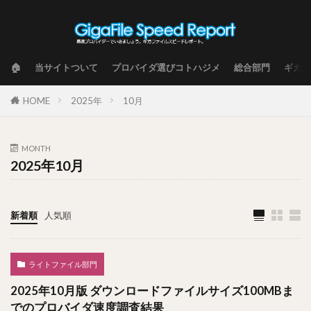
🏠
当サイトついて
プロバイダ選びコトハジメ
総合部門
ギガフ
HOME
2025年
10月
MONTH
2025年10月
新着順
人気順
ライトファイル部門
2025年10月版 ダウンロードファイルサイズ100MBま
でのプロバイダ速度調査結果