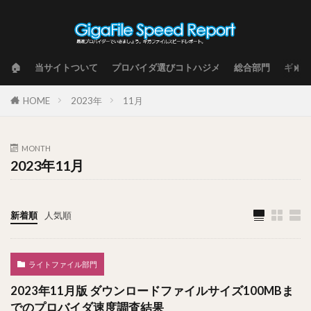
🏠
当サイトついて
プロバイダ選びコトハジメ
総合部門
ギガフ
HOME
2023年
11月
MONTH
2023年11月
新着順
人気順
ライトファイル部門
2023年11月版 ダウンロードファイルサイズ100MBま
でのプロバイダ速度調査結果