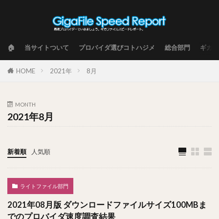
🏠
当サイトついて
プロバイダ選びコトハジメ
総合部門
ギガフ
HOME
2021年
8月
MONTH
2021年8月
新着順
人気順
ライトファイル部門
2021年08月版 ダウンロードファイルサイズ100MBま
でのプロバイダ速度調査結果