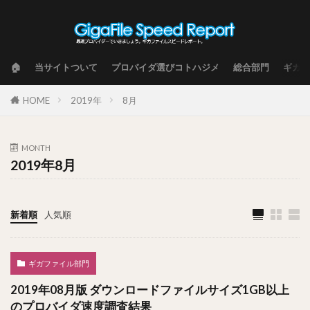
🏠
当サイトついて
プロバイダ選びコトハジメ
総合部門
ギガフ
HOME
2019年
8月
MONTH
2019年8月
新着順
人気順
ギガファイル部門
2019年08月版 ダウンロードファイルサイズ1GB以上
のプロバイダ速度調査結果