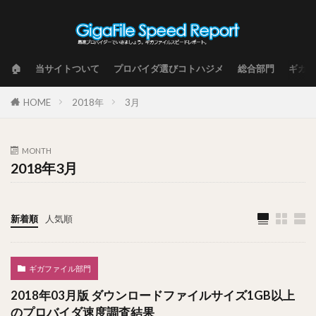
🏠
当サイトついて
プロバイダ選びコトハジメ
総合部門
ギガフ
HOME
2018年
3月
MONTH
2018年3月
新着順
人気順
ギガファイル部門
2018年03月版 ダウンロードファイルサイズ1GB以上
のプロバイダ速度調査結果