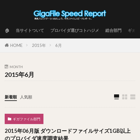
🏠
当サイトついて
プロバイダ選びコトハジメ
総合部門
ギガフ
HOME
2015年
6月
MONTH
2015年6月
新着順
人気順
ギガファイル部門
2015年06月版 ダウンロードファイルサイズ1GB以上
のプロバイダ速度調査結果