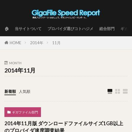
🏠
当サイトついて
プロバイダ選びコトハジメ
総合部門
ギガフ
HOME
2014年
11月
MONTH
2014年11月
新着順
人気順
ギガファイル部門
2014年11月版 ダウンロードファイルサイズ1GB以上
のプロバイダ速度調査結果