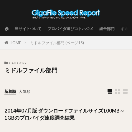
🏠
当サイトついて
プロバイダ選びコトハジメ
総合部門
ギガフ
HOME
ミドルファイル部門 (ページ15)
CATEGORY
ミドルファイル部門
新着順
人気順
2014年07月版 ダウンロードファイルサイズ100MB～
1GBのプロバイダ速度調査結果