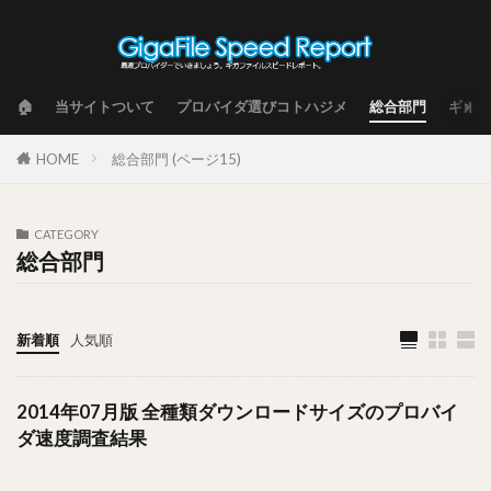
🏠
当サイトついて
プロバイダ選びコトハジメ
総合部門
ギガフ
HOME
総合部門 (ページ15)
CATEGORY
総合部門
新着順
人気順
2014年07月版 全種類ダウンロードサイズのプロバイ
ダ速度調査結果